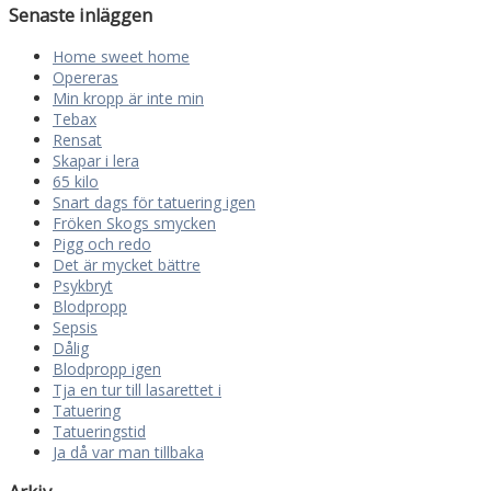
Senaste inläggen
Home sweet home
Opereras
Min kropp är inte min
Tebax
Rensat
Skapar i lera
65 kilo
Snart dags för tatuering igen
Fröken Skogs smycken
Pigg och redo
Det är mycket bättre
Psykbryt
Blodpropp
Sepsis
Dålig
Blodpropp igen
Tja en tur till lasarettet i
Tatuering
Tatueringstid
Ja då var man tillbaka