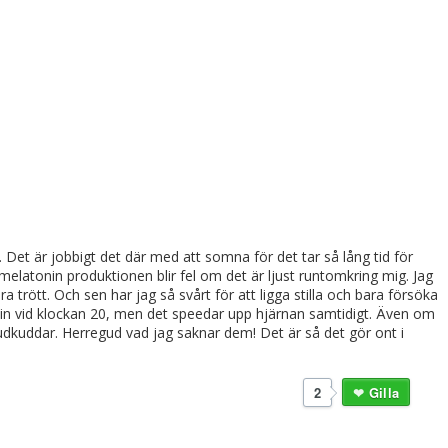
 Det är jobbigt det där med att somna för det tar så lång tid för
 melatonin produktionen blir fel om det är ljust runtomkring mig. Jag
a trött. Och sen har jag så svårt för att ligga stilla och bara försöka
edicin vid klockan 20, men det speedar upp hjärnan samtidigt. Även om
vudkuddar. Herregud vad jag saknar dem! Det är så det gör ont i
2
Gilla