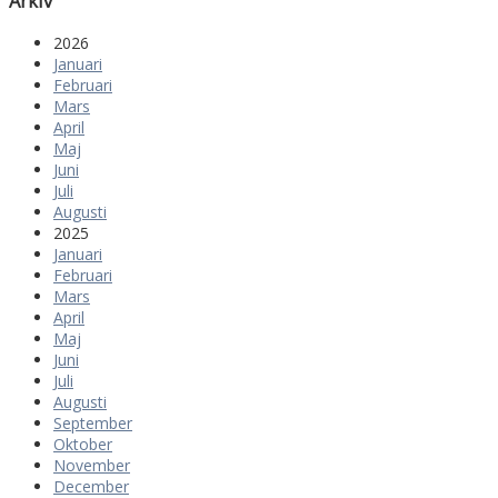
Arkiv
2026
Januari
Februari
Mars
April
Maj
Juni
Juli
Augusti
2025
Januari
Februari
Mars
April
Maj
Juni
Juli
Augusti
September
Oktober
November
December