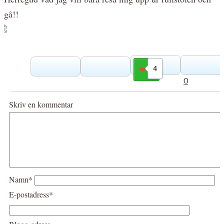
gå!!
4
Gilla
0
Skriv en kommentar
Namn*
E-postadress*