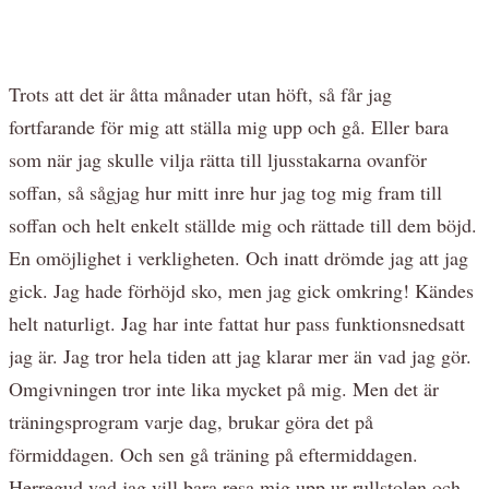
Trots att det är åtta månader utan höft, så får jag
fortfarande för mig att ställa mig upp och gå. Eller bara
som när jag skulle vilja rätta till ljusstakarna ovanför
soffan, så sågjag hur mitt inre hur jag tog mig fram till
soffan och helt enkelt ställde mig och rättade till dem böjd.
En omöjlighet i verkligheten. Och inatt drömde jag att jag
gick. Jag hade förhöjd sko, men jag gick omkring! Kändes
helt naturligt. Jag har inte fattat hur pass funktionsnedsatt
jag är. Jag tror hela tiden att jag klarar mer än vad jag gör.
Omgivningen tror inte lika mycket på mig. Men det är
träningsprogram varje dag, brukar göra det på
förmiddagen. Och sen gå träning på eftermiddagen.
Herregud vad jag vill bara resa mig upp ur rullstolen och