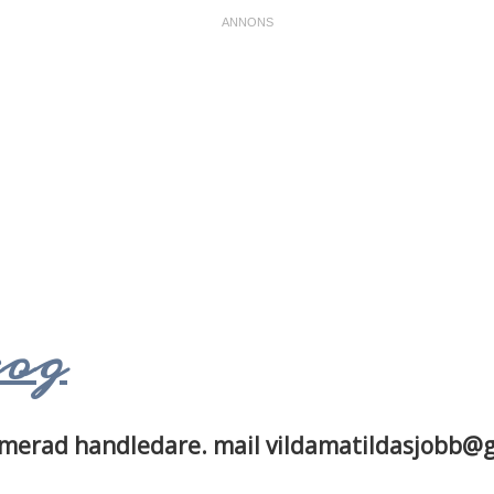
kog
plomerad handledare. mail vildamatildasjobb@