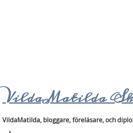
VildaMatilda S
VildaMatilda, bloggare, föreläsare, och di