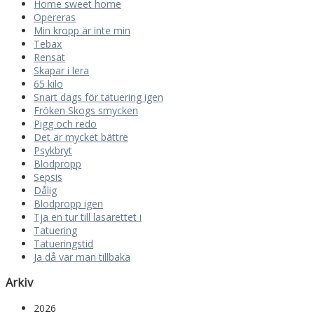
Home sweet home
Opereras
Min kropp är inte min
Tebax
Rensat
Skapar i lera
65 kilo
Snart dags för tatuering igen
Fröken Skogs smycken
Pigg och redo
Det är mycket bättre
Psykbryt
Blodpropp
Sepsis
Dålig
Blodpropp igen
Tja en tur till lasarettet i
Tatuering
Tatueringstid
Ja då var man tillbaka
Arkiv
2026