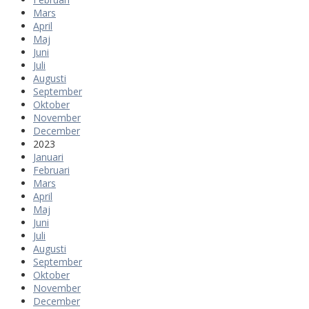
Mars
April
Maj
Juni
Juli
Augusti
September
Oktober
November
December
2023
Januari
Februari
Mars
April
Maj
Juni
Juli
Augusti
September
Oktober
November
December