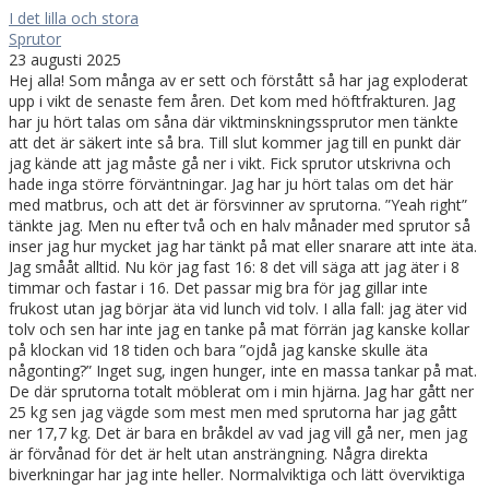
I det lilla och stora
Sprutor
23 augusti 2025
Hej alla! Som många av er sett och förstått så har jag exploderat
upp i vikt de senaste fem åren. Det kom med höftfrakturen. Jag
har ju hört talas om såna där viktminskningssprutor men tänkte
att det är säkert inte så bra. Till slut kommer jag till en punkt där
jag kände att jag måste gå ner i vikt. Fick sprutor utskrivna och
hade inga större förväntningar. Jag har ju hört talas om det här
med matbrus, och att det är försvinner av sprutorna. ”Yeah right”
tänkte jag. Men nu efter två och en halv månader med sprutor så
inser jag hur mycket jag har tänkt på mat eller snarare att inte äta.
Jag smååt alltid. Nu kör jag fast 16: 8 det vill säga att jag äter i 8
timmar och fastar i 16. Det passar mig bra för jag gillar inte
frukost utan jag börjar äta vid lunch vid tolv. I alla fall: jag äter vid
tolv och sen har inte jag en tanke på mat förrän jag kanske kollar
på klockan vid 18 tiden och bara ”ojdå jag kanske skulle äta
någonting?” Inget sug, ingen hunger, inte en massa tankar på mat.
De där sprutorna totalt möblerat om i min hjärna. Jag har gått ner
25 kg sen jag vägde som mest men med sprutorna har jag gått
ner 17,7 kg. Det är bara en bråkdel av vad jag vill gå ner, men jag
är förvånad för det är helt utan ansträngning. Några direkta
biverkningar har jag inte heller. Normalviktiga och lätt överviktiga