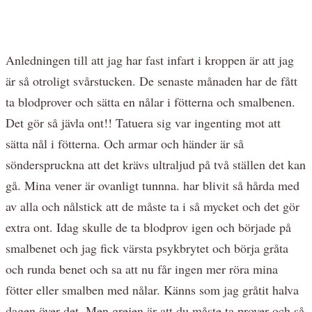
Anledningen till att jag har fast infart i kroppen är att jag
är så otroligt svårstucken. De senaste månaden har de fått
ta blodprover och sätta en nålar i fötterna och smalbenen.
Det gör så jävla ont!! Tatuera sig var ingenting mot att
sätta nål i fötterna. Och armar och händer är så
sönderspruckna att det krävs ultraljud på två ställen det kan
gå. Mina vener är ovanligt tunnna. har blivit så hårda med
av alla och nålstick att de måste ta i så mycket och det gör
extra ont. Idag skulle de ta blodprov igen och började på
smalbenet och jag fick värsta psykbrytet och börja gråta
och runda benet och sa att nu får ingen mer röra mina
fötter eller smalben med nålar. Känns som jag gråtit halva
dagen över det. Men grejen är att du måste ta prover och så