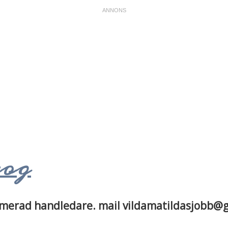
kog
plomerad handledare. mail vildamatildasjobb@