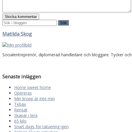
Matilda Skog
Socialentreprenör, diplomerad handledare och bloggare. Tycker oc
Senaste inläggen
Home sweet home
Opereras
Min kropp är inte min
Tebax
Rensat
Skapar i lera
65 kilo
Snart dags för tatuering igen