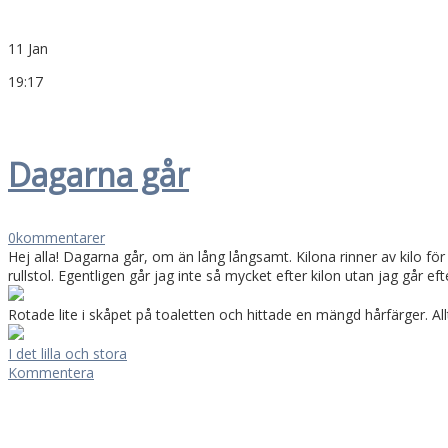
11 Jan
19:17
Dagarna går
0
kommentarer
Hej alla! Dagarna går, om än lång långsamt. Kilona rinner av kilo för 
rullstol. Egentligen går jag inte så mycket efter kilon utan jag går efte
Rotade lite i skåpet på toaletten och hittade en mängd hårfärger. Allt
I det lilla och stora
Kommentera