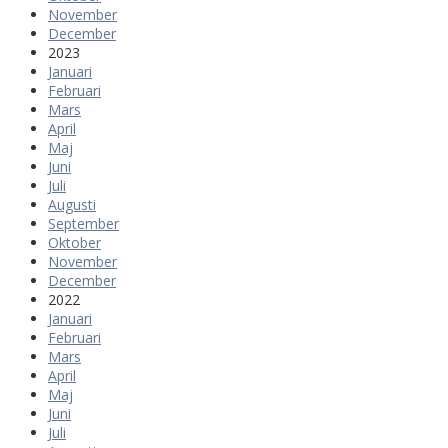
November
December
2023
Januari
Februari
Mars
April
Maj
Juni
Juli
Augusti
September
Oktober
November
December
2022
Januari
Februari
Mars
April
Maj
Juni
Juli