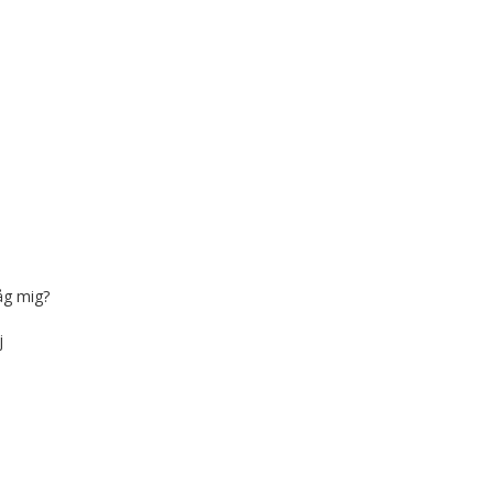
åg mig?
j