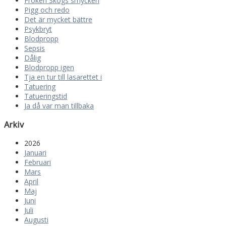
Fröken Skogs smycken
Pigg och redo
Det är mycket bättre
Psykbryt
Blodpropp
Sepsis
Dålig
Blodpropp igen
Tja en tur till lasarettet i
Tatuering
Tatueringstid
Ja då var man tillbaka
Arkiv
2026
Januari
Februari
Mars
April
Maj
Juni
Juli
Augusti