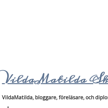
VildaMatilda S
VildaMatilda, bloggare, föreläsare, och di