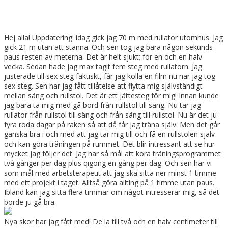
Hej alla! Uppdatering: idag gick jag 70 m med rullator utomhus. Jag
gick 21 m utan att stanna. Och sen tog jag bara någon sekunds
paus resten av meterna. Det är helt sjukt; för en och en halv
vecka. Sedan hade jag max tagit fem steg med rullatorn. Jag
justerade till sex steg faktiskt, får jag kolla en film nu när jag tog
sex steg. Sen har jag fått tillåtelse att flytta mig självständigt
mellan säng och rullstol. Det är ett jättesteg för mig! Innan kunde
jag bara ta mig med gå bord från rullstol till säng. Nu tar jag
rullator från rullstol till säng och från säng till rullstol. Nu är det ju
fyra röda dagar på raken så att då får jag träna själv. Men det går
ganska bra i och med att jag tar mig till och få en rullstolen själv
och kan göra träningen på rummet. Det blir intressant att se hur
mycket jag följer det. Jag har så mål att köra träningsprogrammet
två gånger per dag plus qigong en gång per dag. Och sen har vi
som mål med arbetsterapeut att jag ska sitta ner minst 1 timme
med ett projekt i taget. Alltså göra allting på 1 timme utan paus.
Ibland kan jag sitta flera timmar om något intresserar mig, så det
borde ju gå bra.
Nya skor har jag fått med! De la till två och en halv centimeter till