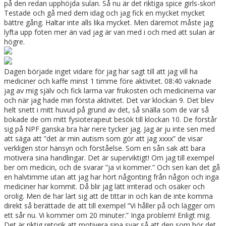
på den redan upphöjda sulan. Så nu är det riktiga spice girls-skor!
Testade och gå med dem idag och jag fick en mycket mycket
bättre gång. Haltar inte alls lika mycket. Men däremot måste jag
lyfta upp foten mer än vad jag är van med i och med att sulan är
högre.
Dagen började inget vidare för jag har sagt till att jag vill ha
mediciner och kaffe minst 1 timme före aktivitet. 08:40 vaknade
jag av mig själv och fick larma var frukosten och medicinerna var
och när jag hade min första aktivitet. Det var klockan 9. Det blev
helt snett i mitt huvud på grund av det, så snälla som de var så
bokade de om mitt fysioterapeut besök till klockan 10. De förstår
sig på NPF ganska bra här nere tycker jag. Jag är ju inte sen med
att säga att ”det är min autism som gör att jag xxxx” de visar
verkligen stor hänsyn och förståelse. Som en sån sak att bara
motivera sina handlingar. Det är superviktigt! Om jag till exempel
ber om medicin, och de svarar ”ja vi kommer.” Och sen kan det gå
en halvtimme utan att jag har hört någonting från någon och inga
mediciner har kommit. Då blir jag lätt irriterad och osäker och
orolig. Men de har lärt sig att de tittar in och kan de inte komma
direkt så berättade de att till exempel ”Vi håller på och lägger om
ett sår nu. Vi kommer om 20 minuter.” Inga problem! Enligt mig.
Det är riktig retorik att motivera sina svar så att den som hör det