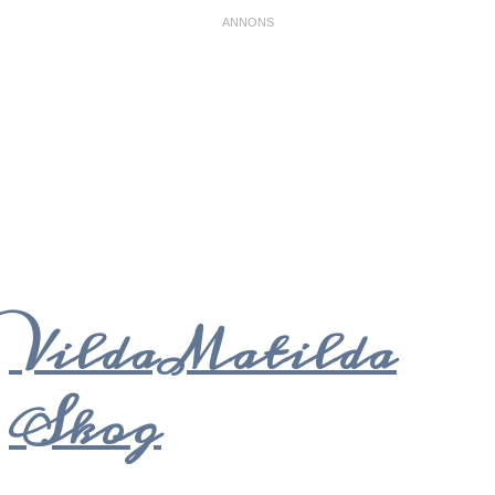
VildaMatilda
Skog