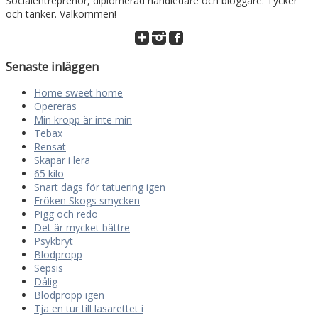
Socialentreprenör, diplomerad handledare och bloggare. Tycker
och tänker. Välkommen!
Senaste inläggen
Home sweet home
Opereras
Min kropp är inte min
Tebax
Rensat
Skapar i lera
65 kilo
Snart dags för tatuering igen
Fröken Skogs smycken
Pigg och redo
Det är mycket bättre
Psykbryt
Blodpropp
Sepsis
Dålig
Blodpropp igen
Tja en tur till lasarettet i